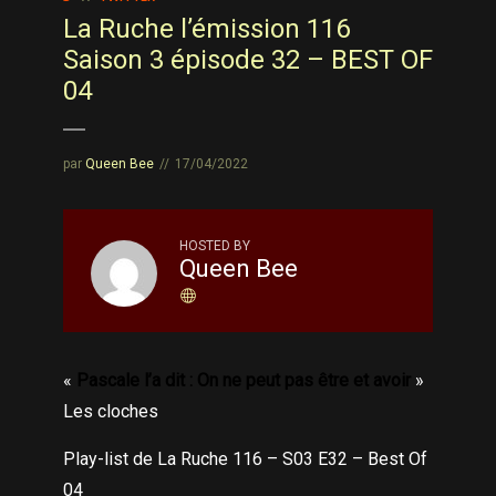
La Ruche l’émission 116
Saison 3 épisode 32 – BEST OF
04
par
Queen Bee
17/04/2022
HOSTED BY
Queen Bee
«
Pascale l’a dit : On ne peut pas être et avoir
»
Les cloches
Play-list de La Ruche 116 – S03 E32 – Best Of
04