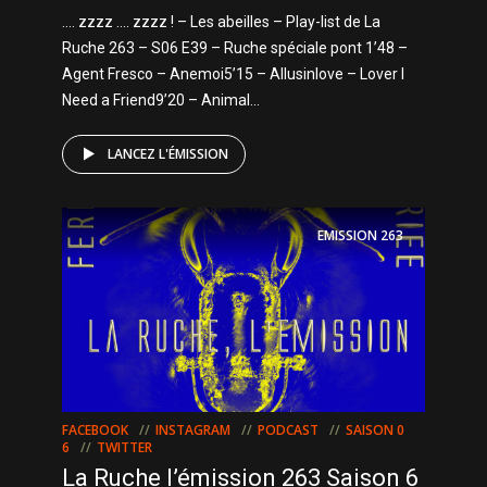
…. zzzz …. zzzz ! – Les abeilles – Play-list de La
Ruche 263 – S06 E39 – Ruche spéciale pont 1’48 –
Agent Fresco – Anemoi5’15 – Allusinlove – Lover I
Need a Friend9’20 – Animal...
LANCEZ L'ÉMISSION
EMISSION
263
FACEBOOK
INSTAGRAM
PODCAST
SAISON 0
6
TWITTER
La Ruche l’émission 263 Saison 6