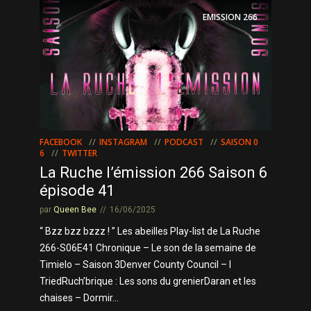
EMISSION
266
FACEBOOK
INSTAGRAM
PODCAST
SAISON 0
6
TWITTER
La Ruche l’émission 266 Saison 6
épisode 41
par
Queen Bee
16/06/2025
“ Bzz bzz bzzz ! ” Les abeilles Play-list de La Ruche
266-S06E41 Chronique – Le son de la semaine de
Timielo – Saison 3Denver County Council – I
TriedRuch’brique : Les sons du grenierDaran et les
chaises – Dormir...