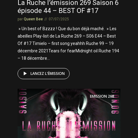
La Ruche l’émission 269 Saison 6
épisode 44 – BEST OF #17
par
Queen Bee
07/07/2025
» Un best of Bzzzz ! Que du bon déjà maché. » Les
abeilles Play-list de La Ruche 269 – S06 E44 – Best
Of #17 Timielo – first song yeahhh Ruche 99 – 19
décembre 2021Tears for fearMidnight oil Ruche 194
– 18 décembre...
LANCEZ L'ÉMISSION
EMISSION
268