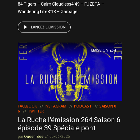
84 Tigers – Calm Cloudless4’49 – FUZETA –
Wandering Life8’18 – Garbage...
LANCEZ L'ÉMISSION
EMISSION
264
FACEBOOK
INSTAGRAM
PODCAST
SAISON 0
6
TWITTER
La Ruche l’émission 264 Saison 6
épisode 39 Spéciale pont
par
Queen Bee
05/06/2025