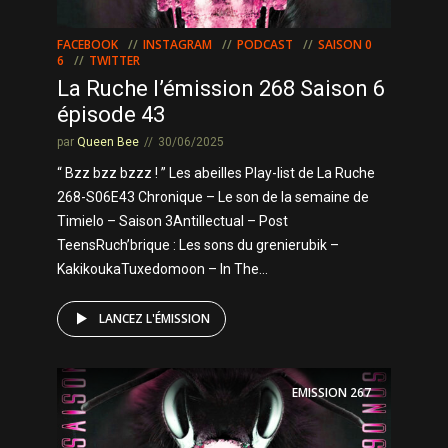
FACEBOOK
INSTAGRAM
PODCAST
SAISON 0
6
TWITTER
La Ruche l’émission 268 Saison 6
épisode 43
par
Queen Bee
30/06/2025
“ Bzz bzz bzzz ! ” Les abeilles Play-list de La Ruche
268-S06E43 Chronique – Le son de la semaine de
Timielo – Saison 3Antillectual – Post
TeensRuch’brique : Les sons du grenierubik –
KakikoukaTuxedomoon – In The...
LANCEZ L'ÉMISSION
EMISSION
267