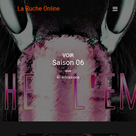
La Ruche Online
VOIR
Saison 06
47 émissions