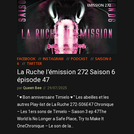
EMISSION
272
FACEBOOK
INSTAGRAM
PODCAST
SAISON 0
6
TWITTER
La Ruche l’émission 272 Saison 6
épisode 47
par
Queen Bee
29/07/2025
“ ♥ Bon anniversaire Timielo ♥ ” Les abeilles et les
autres Play-list de La Ruche 272-S06E47 Chronique
– Les 1ers sons de Timielo – Saison 3 ep 47The
World Is No Longer a Safe Place, Try to Make It
OneChronique – Le son de la...