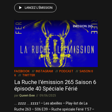
LANCEZ L'ÉMISSION
EMISSION
265
FACEBOOK
INSTAGRAM
PODCAST
SAISON 0
6
TWITTER
La Ruche l’émission 265 Saison 6
épisode 40 Spéciale Férié
par
Queen Bee
09/06/2025
…. zzzz …. zzzz ! – Les abeilles – Play-list de La
Ruche 263 – S06 E39 – Ruche spéciale Férié 1’57 –