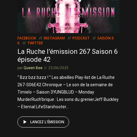
FACEBOOK
INSTAGRAM
PODCAST
SAISON 0
6
TWITTER
La Ruche l’émission 267 Saison 6
épisode 42
par
Queen Bee
23/06/2025
“ Bzz bzz bzzz ! ” Les abeilles Play-list de La Ruche
267-S06E42 Chronique – Le son de la semaine de
Timielo – Saison 3YUNGBLUD – Monday
MurderRuch’brique : Les sons du grenierJeff Buckley
– Eternal LifeStarshooter...
LANCEZ L'ÉMISSION