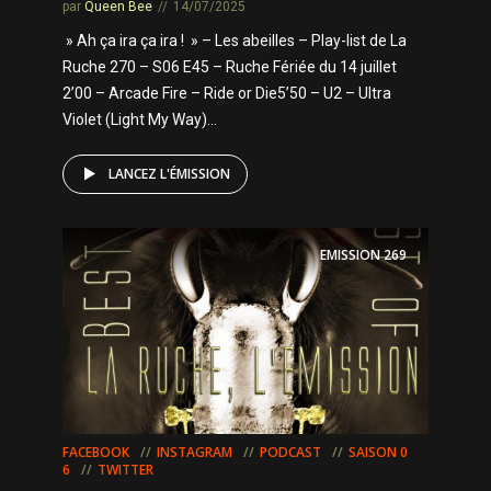
par
Queen Bee
14/07/2025
» Ah ça ira ça ira ! » – Les abeilles – Play-list de La
Ruche 270 – S06 E45 – Ruche Fériée du 14 juillet
2’00 – Arcade Fire – Ride or Die5’50 – U2 – Ultra
Violet (Light My Way)...
LANCEZ L'ÉMISSION
EMISSION
269
FACEBOOK
INSTAGRAM
PODCAST
SAISON 0
6
TWITTER