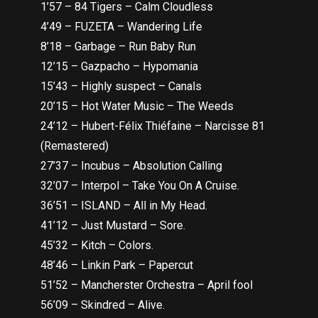
1’57 – 84 Tigers – Calm Cloudless
4’49 – FUZETA – Wandering Life
8’18 – Garbage – Run Baby Run
12’15 – Gazpacho – Hypomania
15’43 – Highly suspect – Canals
20’15 – Hot Water Music – The Weeds
24’12 – Hubert-Félix Thiéfaine – Narcisse 81
(Remastered)
27’37 – Incubus – Absolution Calling
32’07 – Interpol – Take You On A Cruise.
36’51 – ISLAND – All in My Head.
41’12 – Just Mustard – Sore.
45’32 – Kitch – Colors.
48’46 – Linkin Park – Papercut
51’52 – Mancherster Orchestra – April fool
56’09 – Skindred – Alive.