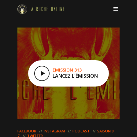
EMISSION 313
LANCEZ L'ÉMISSION
FACEBOOK
INSTAGRAM
PODCAST
SAISON 0
7
TWITTER