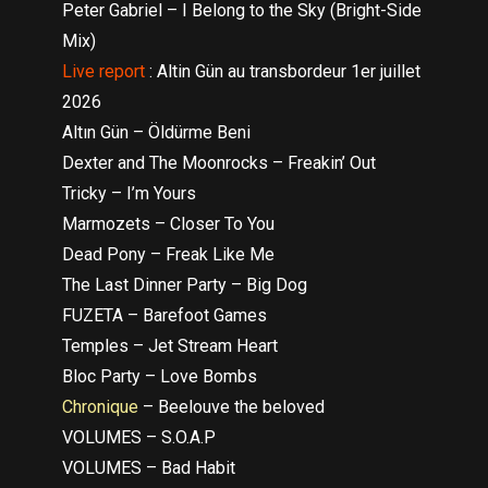
Peter Gabriel – I Belong to the Sky (Bright-Side
Mix)
Live report
: Altin Gün au transbordeur 1er juillet
2026
Altın Gün – Öldürme Beni
Dexter and The Moonrocks – Freakin’ Out
Tricky – I’m Yours
Marmozets – Closer To You
Dead Pony – Freak Like Me
The Last Dinner Party – Big Dog
FUZETA – Barefoot Games
Temples – Jet Stream Heart
Bloc Party – Love Bombs
Chronique
– Beelouve the beloved
VOLUMES – S.O.A.P
VOLUMES – Bad Habit