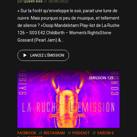
par
Queen Bee
26/06/2022
« Sur la forêt qu’enveloppe le soir, parait une lune de
cuivre. Mais pourquoi si peu de musique, et tellement
de silence ? »Ossip Mandelstam Play-list de La Ruche
126 – S03 E42 Childbirth – Women’s RightsStone
Gossard (Pearl Jam) &...
LANCEZ L'ÉMISSION
EMISSION
125
FACEBOOK
INSTAGRAM
PODCAST
SAISON 0