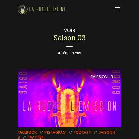
VOIR
Saison 03
47 émissions
EMISSION
131
FACEBOOK
INSTAGRAM
PODCAST
SAISON 0
3
TWITTER