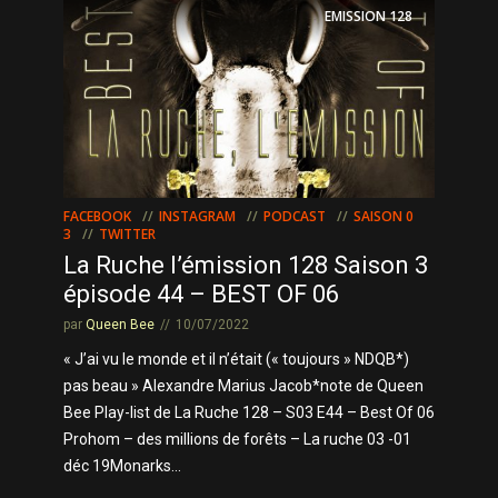
EMISSION
128
FACEBOOK
INSTAGRAM
PODCAST
SAISON 0
3
TWITTER
La Ruche l’émission 128 Saison 3
épisode 44 – BEST OF 06
par
Queen Bee
10/07/2022
« J’ai vu le monde et il n’était (« toujours » NDQB*)
pas beau » Alexandre Marius Jacob*note de Queen
Bee Play-list de La Ruche 128 – S03 E44 – Best Of 06
Prohom – des millions de forêts – La ruche 03 -01
déc 19Monarks...