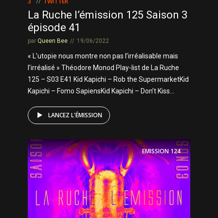
3
TWITTER
La Ruche l’émission 125 Saison 3
épisode 41
par
Queen Bee
19/06/2022
« L’utopie nous montre non pas l’irréalisable mais
l’irréalisé » Théodore Monod Play-list de La Ruche
125 – S03 E41 Kid Kapichi – Rob the SupermarketKid
Kapichi – Fomo SapiensKid Kapichi – Don’t Kiss...
LANCEZ L'ÉMISSION
EMISSION
124