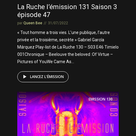
La Ruche l’émission 131 Saison 3
épisode 47
par
Queen Bee
31/07/2022
« Tout homme a trois vies. L’une publique, l’autre
privée et la troisième, secrète » Gabriel García
Márquez Play-list de La Ruche 130 – S03 E46 Timielo
001Chronique – Beelouve the beloved :Of Virtue –
Pictures of YouWe Came As...
LANCEZ L'ÉMISSION
EMISSION
130