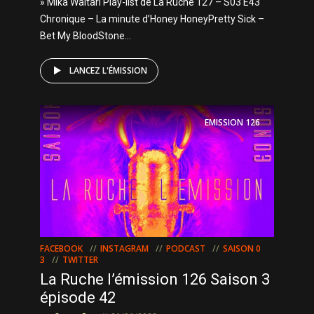
» Mika Waltari Play-list de La Ruche 127 – S03 E43
Chronique – La minute d’Honey HoneyPretty Sick –
Bet My BloodStone...
LANCEZ L'ÉMISSION
EMISSION
126
FACEBOOK
INSTAGRAM
PODCAST
SAISON 0
3
TWITTER
La Ruche l’émission 126 Saison 3
épisode 42