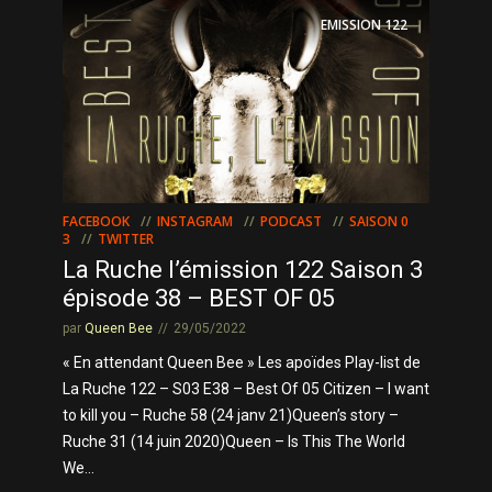
EMISSION
122
FACEBOOK
INSTAGRAM
PODCAST
SAISON 0
3
TWITTER
La Ruche l’émission 122 Saison 3
épisode 38 – BEST OF 05
par
Queen Bee
29/05/2022
« En attendant Queen Bee » Les apoïdes Play-list de
La Ruche 122 – S03 E38 – Best Of 05 Citizen – I want
to kill you – Ruche 58 (24 janv 21)Queen’s story –
Ruche 31 (14 juin 2020)Queen – Is This The World
We...