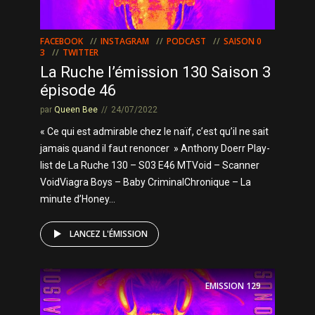
FACEBOOK
INSTAGRAM
PODCAST
SAISON 0
3
TWITTER
La Ruche l’émission 130 Saison 3
épisode 46
par
Queen Bee
24/07/2022
« Ce qui est admirable chez le naïf, c’est qu’il ne sait
jamais quand il faut renoncer » Anthony Doerr Play-
list de La Ruche 130 – S03 E46 MTVoid – Scanner
VoidViagra Boys – Baby CriminalChronique – La
minute d’Honey...
LANCEZ L'ÉMISSION
EMISSION
129