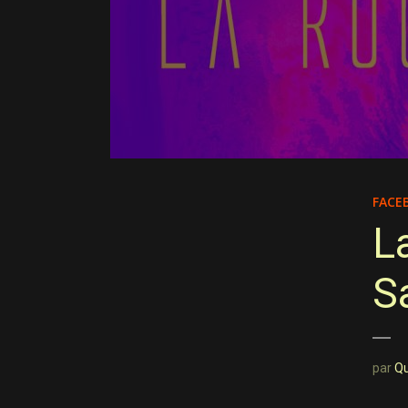
FACE
L
S
par
Q