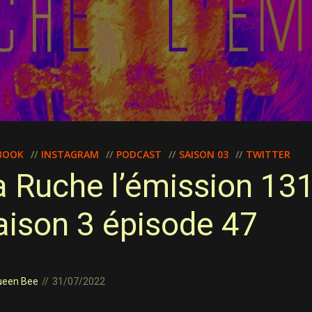
BOOK
INSTAGRAM
PODCAST
SAISON 03
TWITTER
a Ruche l’émission 13
aison 3 épisode 47
ueen Bee
31/07/2022