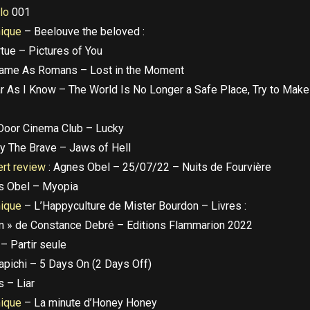
elo
001
nique
– Beelouve the beloved :
rtue – Pictures of You
ame As Romans – Lost in the Moment
r As I Know – The World Is No Longer a Safe Place, Try to Make 
oor Cinema Club – Lucky
y The Brave – Jaws of Hell
rt review
: Agnes Obel – 25/07/22 – Nuits de Fourvière
s Obel – Myopia
ique
– L’Happyculture de Mister Bourdon – Livres :
 » de Constance Debré – Editions Flammarion 2022
 – Partir seule
apichi – 5 Days On (2 Days Off)
s – Liar
nique
– La minute d’Honey Honey