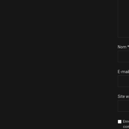
Nom
E-mai
Site 
Enr
com