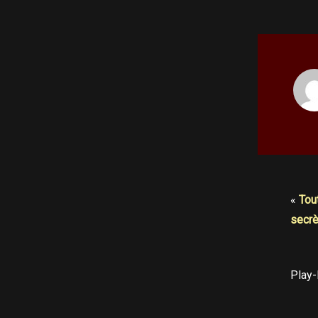
«
Tout
secrè
Play-