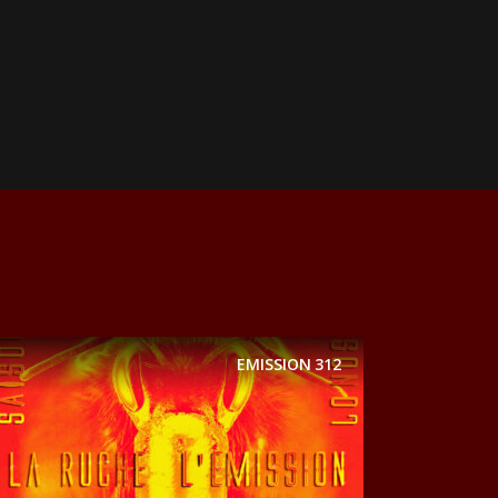
EMISSION
312