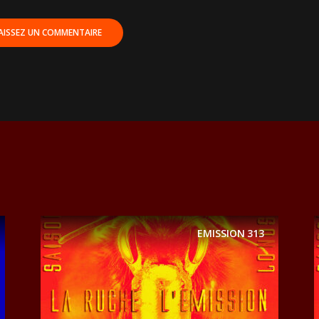
EMISSION
313