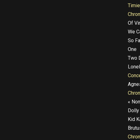
Timi
Chro
Of Vi
We C
So Fa
One
Two D
Lonel
Conce
Agne
Chron
« Nom
Dolly
Kid K
Brutu
Chro