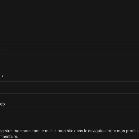
*
l
*
web
egistrer mon nom, mon e-mail et mon site dans le navigateur pour mon procha
mentaire.