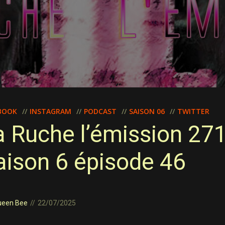
BOOK
INSTAGRAM
PODCAST
SAISON 06
TWITTER
a Ruche l’émission 27
aison 6 épisode 46
ueen Bee
22/07/2025