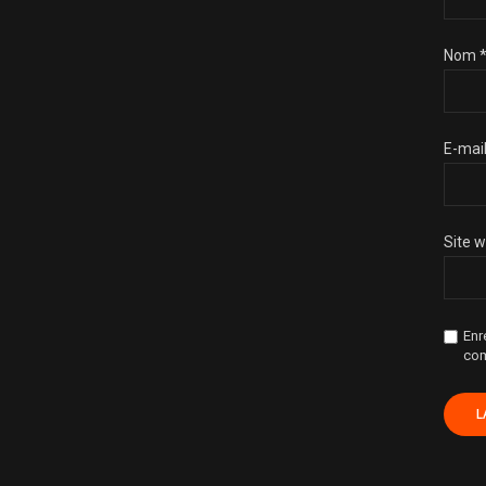
Nom
E-mai
Site 
Enr
com