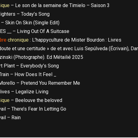
nique
– Le son de la semaine de Timielo – Saison 3
ighters – Today’s Song
l – Skin On Skin (Single Edit)
CES
__
– Living Out Of A Suitcase
ière
chronique
: L’happyculture de Mister Bourdon : Livres
doute et une certitude » de et avec Luis Sepúlveda (Écrivain), Dan
inski (Photographe). Ed Métailié 2025
t Plant – Everybody’s Song
Train – How Does It Feel _
Morello – Pretend You Remember Me
ives – Legalize Living
nique
– Beelouve the beloved
vail – There’s Fear In Letting Go
vail – Rain