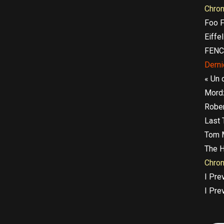
Chro
Foo F
Eiffe
FEN
Dern
« Un 
Mordz
Rober
Last 
Tom 
The H
Chro
I Pre
I Pre