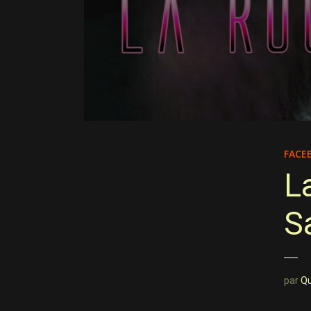
FACE
L
S
par
Q