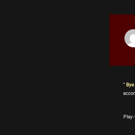
“
Bye
acco
Play-