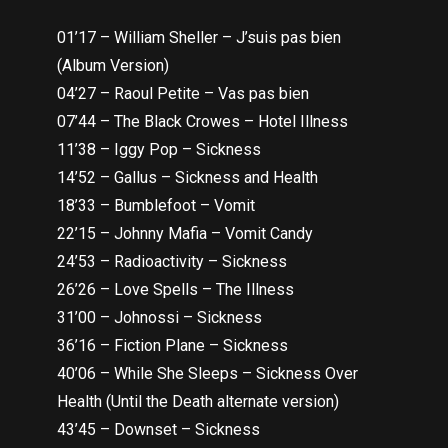
01’17 – William Sheller – J’suis pas bien
(Album Version)
04’27 – Raoul Petite – Vas pas bien
07’44 – The Black Crowes – Hotel Illness
11’38 – Iggy Pop – Sickness
14’52 – Gallus – Sickness and Health
18’33 – Bumblefoot – Vomit
22’15 – Johnny Mafia – Vomit Candy
24’53 – Radioactivity – Sickness
26’26 – Love Spells – The Illness
31’00 – Johnossi – Sickness
36’16 – Fiction Plane – Sickness
40’06 – While She Sleeps – Sickness Over
Health (Until the Death alternate version)
43’45 – Downset – Sickness