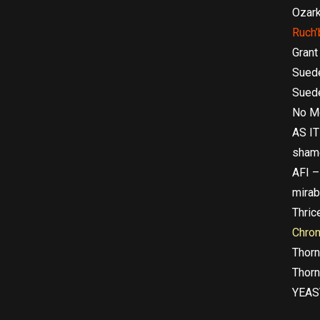
Ozark
Ruch’
Grant
Sued
Suede
No Mo
AS IT
sham
AFI –
mirab
Thric
Chro
Thorn
Thorn
YEAST