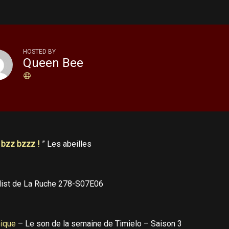
HOSTED BY
Queen Bee
 bzz bzzz !
” Les abeilles
list de La Ruche 278-S07E06
nique
– Le son de la semaine de Timielo – Saison 3