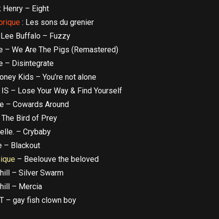
 Henry – Eight
brique
: Les sons du grenier
 Lee Buffalo – Fuzzy
e – We Are The Pigs (Remastered)
 – Disintegrate
ney Kids – You’re not alone
 IS – Lose Your Way & Find Yourself
e – Cowards Around
 The Bird of Prey
elle. – Crybaby
e – Blackout
nique
– Beelouve the beloved
hill – Silver Swarm
hill – Mercia
 – gay fish clown boy