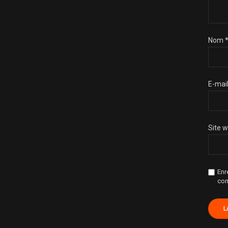
Nom
E-mai
Site 
Enr
com