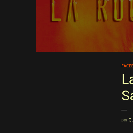
FACE
L
S
par
Q