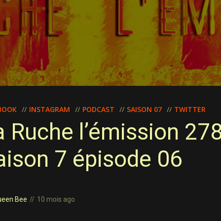
BOOK
INSTAGRAM
PODCAST
SAISON 07
TWITTER
a Ruche l’émission 27
aison 7 épisode 06
ueen Bee
10 mois ago