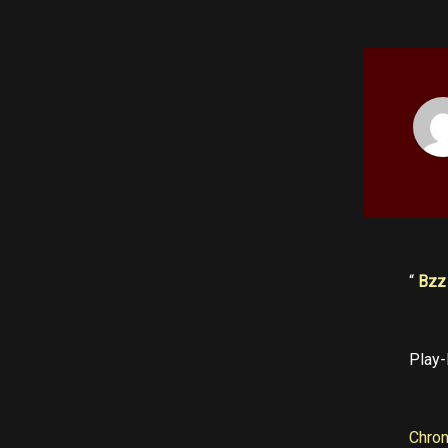
“
Bzz
Play-
Chro