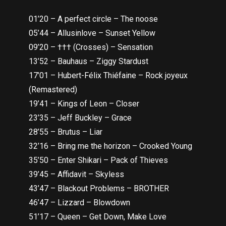
01’20 – A perfect circle – The noose
05’44 – Allusinlove – Sunset Yellow
09’20 – ††† (Crosses) – Sensation
13’52 – Bauhaus – Ziggy Stardust
17’01 – Hubert-Félix Thiéfaine – Rock joyeux
(Remastered)
19’41 – Kings of Leon – Closer
23’35 – Jeff Buckley – Grace
28’55 – Brutus – Liar
32’16 – Bring me the horizon – Crooked Young
35’50 – Enter Shikari – Pack of Thieves
39’45 – Affidavit – Skyless
43’47 – Blackout Problems – BROTHER
46’47 – Lizzard – Blowdown
51’17 – Queen – Get Down, Make Love