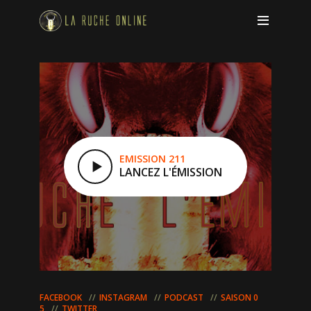
EMISSION 211
LANCEZ L'ÉMISSION
FACEBOOK
INSTAGRAM
PODCAST
SAISON 0
5
TWITTER