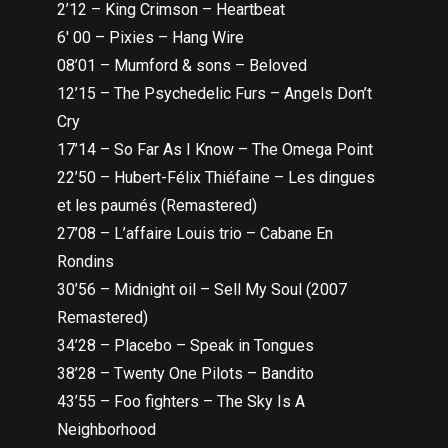
2’12 – King Crimson – Heartbeat
6′ 00 – Pixies – Hang Wire
08’01 – Mumford & sons – Beloved
12’15 – The Psychedelic Furs – Angels Don’t
Cry
17’14 – So Far As I Know – The Omega Point
22’50 – Hubert-Félix Thiéfaine – Les dingues
et les paumés (Remastered)
27’08 – L’affaire Louis trio – Cabane En
Rondins
30’56 – Midnight oil – Sell My Soul (2007
Remastered)
34’28 – Placebo – Speak in Tongues
38’28 – Twenty One Pilots – Bandito
43’55 – Foo fighters – The Sky Is A
Neighborhood