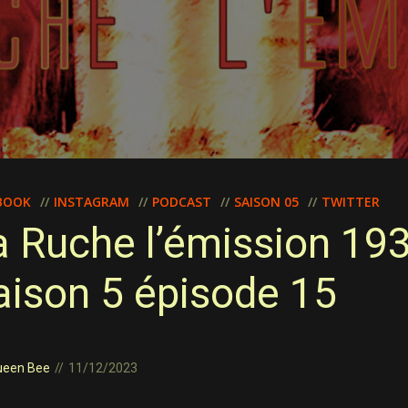
BOOK
INSTAGRAM
PODCAST
SAISON 05
TWITTER
a Ruche l’émission 19
aison 5 épisode 15
ueen Bee
11/12/2023