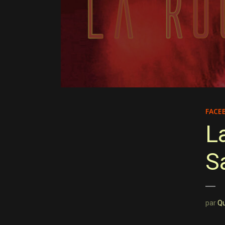
FACE
L
S
par
Q