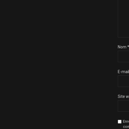
Nom
E-mai
Site 
Enr
com