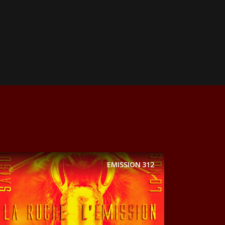
EMISSION
312