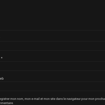
*
l
*
web
egistrer mon nom, mon e-mail et mon site dans le navigateur pour mon procha
mentaire.