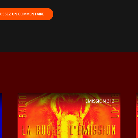
EMISSION
313