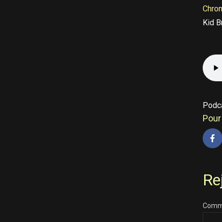
Chro
Kid B
Podc
Pour 
Re
Comm