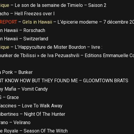
nique
– Le son de la semaine de Timielo – Saison 2
cho – Hell Freezes over I
 REPORT
–
Girls in Hawaii
– L’épicerie moderne – 7 décembre 2
 in Hawaii – Rorschach
 in Hawaii – Switzerland
nique
– L’Happyculture de Mister Bourdon – livre :
bunker de Tbilissi » de Iva Pezuashvili – Editions Emmanuelle C
 Ponk – Bunker
NT KNOW HOW BUT THEY FOUND ME – GLOOMTOWN BRATS
y Mafia – Vomit Candy
S – Grace
accines – Love To Walk Away
ibertines – Night Of The Hunter
ano – Velirano
e Royale – Season Of The Witch