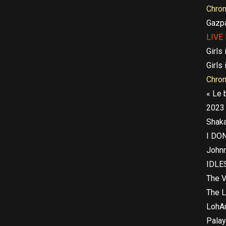
Chro
Gazpa
LIVE
Girls
Girls
Chro
« Le 
2023
Shaka
I DO
Johnn
IDLE
The V
The L
LohAr
Palay