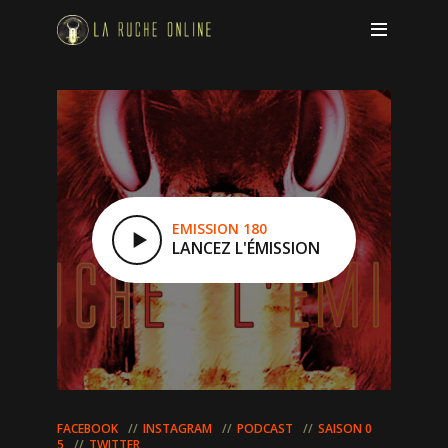
EMISSION 180
LANCEZ L'ÉMISSION
FACEBOOK
INSTAGRAM
PODCAST
SAISON 0
5
TWITTER