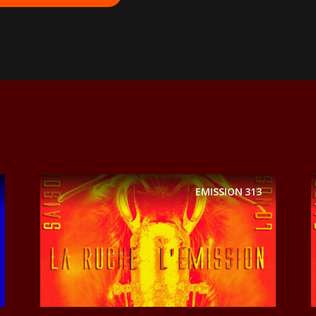
EMISSION
313