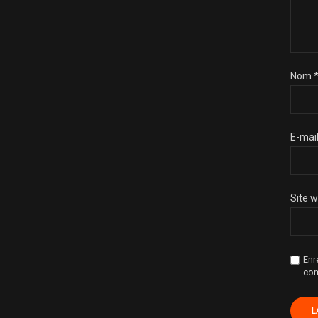
Nom
E-mai
Site 
Enr
com