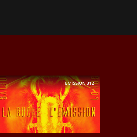
EMISSION
312