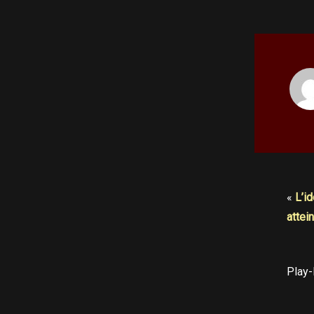
«
L’id
attei
Play-