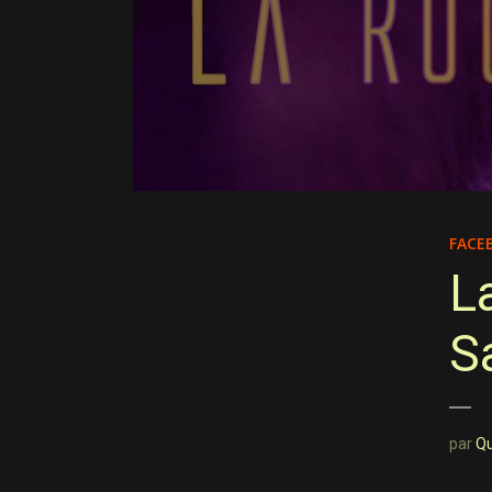
FACE
L
S
par
Q