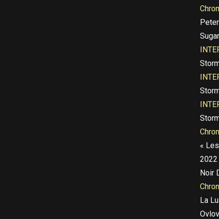
Chro
Peter
Sugar
INTE
Storm
INTE
Storm
INTE
Storm
Chro
« Les
2022
Noir 
Chro
La Lu
Ovlo