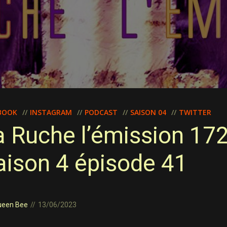
BOOK
INSTAGRAM
PODCAST
SAISON 04
TWITTER
a Ruche l’émission 17
aison 4 épisode 41
ueen Bee
13/06/2023