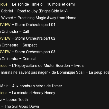
nique
– Le son de Timielo – 10 mois et demi
 Gabriel – Road to Joy (Bright-Side Mix)
 Wizard – Practicing Magic Away from Home
RVIEW
– Storm Orchestra part 01
 Orchestra – Call
RVIEW
– Storm Orchestra part 02
 Orchestra – Suspect
RVIEW
– Storm Orchestra part 03
 Orchestra – Criminal
nique
– L’Happyculture de Mister Bourdon – livres :
 marins ne savent pas nager » de Dominique Scali – La peuplad
Désir – Aux sombres héros de l’amer
nique
– La minute d’Honey Honey
z – Loose Teeth
v – The Sun Goes Down