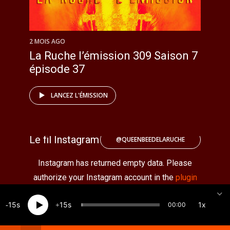
2 MOIS AGO
La Ruche l’émission 309 Saison 7
épisode 37
LANCEZ L'ÉMISSION
Le fil Instagram
@QUEENBEEDELARUCHE
Instagram has returned empty data. Please
authorize your Instagram account in the
plugin
settings
.
15
15
1x
00:00
Créé par Qube · Copyright 2026 · All rights reserved