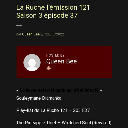
La Ruche l’émission 121
Saison 3 épisode 37
par
Queen Bee
22/05/2022
HOSTED BY
Queen Bee
«
La haine est un chagrin qui s’est infecté
»
Souleymane Diamanka
Play-list de La Ruche 121 – S03 E37
The Pineapple Thief – Wretched Soul (Rewired)