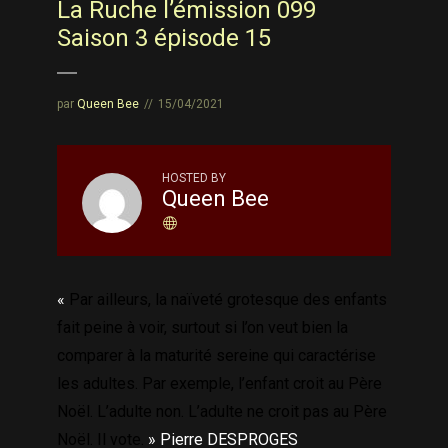
La Ruche l’émission 099
Saison 3 épisode 15
par
Queen Bee
15/04/2021
HOSTED BY
Queen Bee
«
Par ailleurs, la naïveté grotesque des enfants
fait peine à voir, surtout si l’on veut bien la
comparer à la maturité sereine qui caractérise
les adultes. Par exemple, l’enfant croit au Père
Noël. L’adulte non. L’adulte ne croit pas au Père
Noël. Il vote.
» Pierre DESPROGES