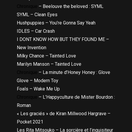
Chronique
– Beelouve the beloved : SYML
SYML – Clean Eyes
Hushpuppies – You’re Gonna Say Yeah
IDLES – Car Crash
I DONT KNOW HOW BUT THEY FOUND ME –
New Invention
Milky Chance – Tainted Love
Marilyn Manson – Tainted Love
Chronique
– La minute d’Honey Honey : Glove
Glove – Modern Toy
Foals – Wake Me Up
Chronique
– L’Happyculture de Mister Bourdon :
Roman
« Les graciés » de Kiran Millwood Hargrave –
Pocket 2021
Les Rita Mitsouko – La sorcière et l’inquisiteur