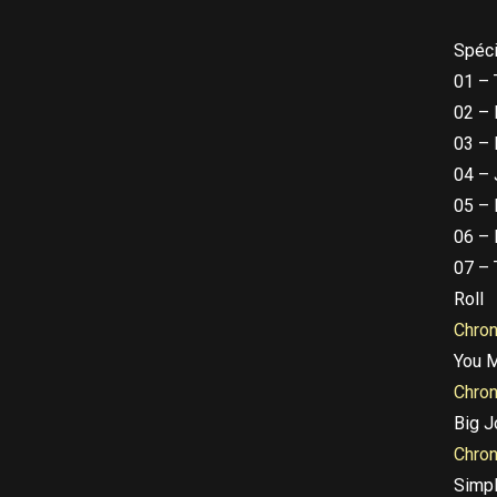
Spéci
01 – 
02 – 
03 – 
04 – 
05 – 
06 – 
07 – 
Roll
Chro
You M
Chro
Big J
Chro
Simp