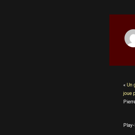
«
Un g
joue
Pier
Play-