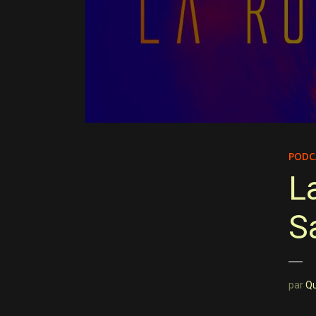
PODC
L
S
par
Q