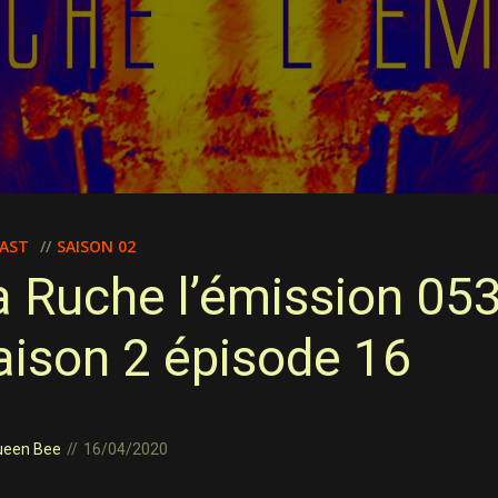
AST
SAISON 02
a Ruche l’émission 05
aison 2 épisode 16
ueen Bee
16/04/2020