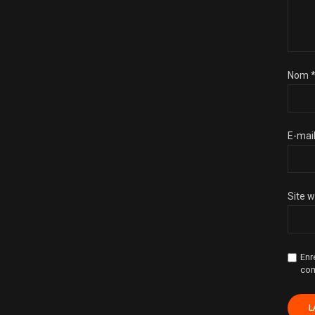
Nom
E-mai
Site 
Enr
com