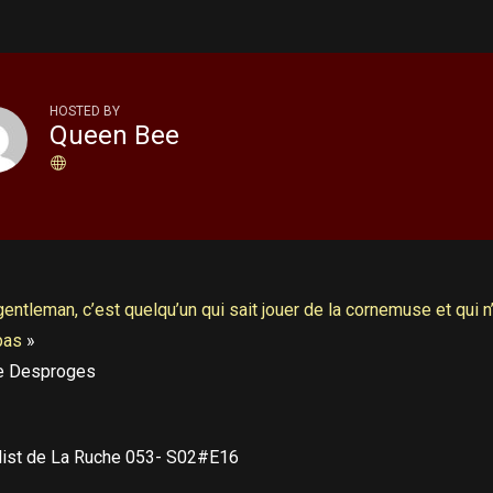
HOSTED BY
Queen Bee
entleman, c’est quelqu’un qui sait jouer de la cornemuse et qui n
 pas
»
re Desproges
list de La Ruche 053- S02#E16