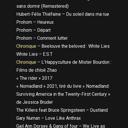
sans dormir (Remastered)
Hubert-Félix Thiéfaine – Du soleil dans ma rue
Prohom – Heureux
Prohom – Départ
Prohom – Comment lutter
Chronique
– Beelouve the beloved : White Lies
White Lies – E.S.T
Chronique
– L’Happyculture de Mister Bourdon :
Films de chloé Zhao
« The rider » 2017
« Nomadland » 2021, tiré du livre « Nomadland:
Surviving America in the Twenty-First Century »
de Jessica Bruder
The Killers feat Bruce Springsteen – Dustland
Gary Numan – Love Like Anthrax
Gail Ann Dorsey & Gang of four – We Live as