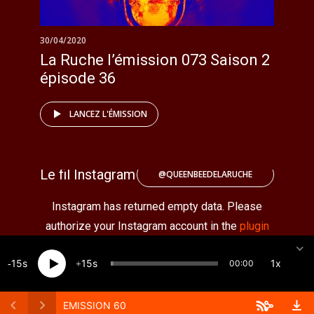
30/04/2020
La Ruche l’émission 073 Saison 2
épisode 36
LANCEZ L'ÉMISSION
Le fil Instagram
@QUEENBEEDELARUCHE
Instagram has returned empty data. Please
authorize your Instagram account in the
plugin
settings
.
15
15
1x
00:00
Créé par Qube · Copyright 2026 · All rights reserved
EMISSION 60