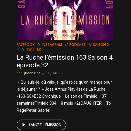
FACEBOOK
INSTAGRAM
PODCAST
SAISON 0
4
TWITTER
La Ruche l’émission 163 Saison 4
épisode 32
par
Queen Bee
10/04/2023
» Qui suis-je, où vais-je, qu’est-ce qu’on mange pour
le déjeuner ? » José Arthur Play-list de La Ruche
-163-S04E32 Chronique – Le son de Timielo – 37
semainesTimielo 034 – 8 mois +2sDAUGHTER – To
RagePeter Gabriel –...
LANCEZ L'ÉMISSION