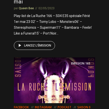
mai
par
Queen Bee
02/05/2023
Play-list de La Ruche 166 – S04 E35 spéciale Férié
1er mai 23 02′ – Tomy Lobo – Monsters06′ –
Stereophonics – Superman11′ – Bambara – Feelin’
Like a Funeral15′ – Port Noir...
LANCEZ L'ÉMISSION
EMISSION
165
FACEBOOK
INSTAGRAM
PODCAST
SAISON 0