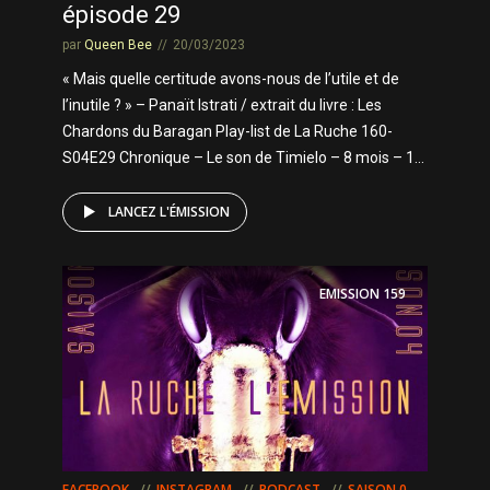
épisode 29
par
Queen Bee
20/03/2023
« Mais quelle certitude avons-nous de l’utile et de
l’inutile ? » – Panaït Istrati / extrait du livre : Les
Chardons du Baragan Play-list de La Ruche 160-
S04E29 Chronique – Le son de Timielo – 8 mois – 1...
LANCEZ L'ÉMISSION
EMISSION
159
FACEBOOK
INSTAGRAM
PODCAST
SAISON 0