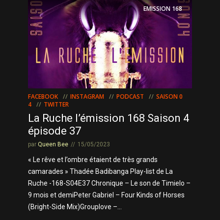
EMISSION
168
FACEBOOK
INSTAGRAM
PODCAST
SAISON 0
4
TWITTER
La Ruche l’émission 168 Saison 4
épisode 37
par
Queen Bee
15/05/2023
« Le rêve et l’ombre étaient de très grands
camarades » Thadée Badibanga Play-list de La
Ruche -168-S04E37 Chronique – Le son de Timielo –
9 mois et demiPeter Gabriel – Four Kinds of Horses
(Bright-Side Mix)Grouplove –...