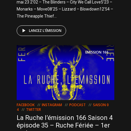
mai 23 2’02 – The Blinders – City We Call Love5’23 –
Monarks – Move08’25 – Lizzard – Blowdown12’54 –
The Pineapple Thief...
LANCEZ L'ÉMISSION
EMISSION
166
FACEBOOK
INSTAGRAM
PODCAST
SAISON 0
4
TWITTER
La Ruche l’émission 166 Saison 4
épisode 35 – Ruche Fériée – 1er