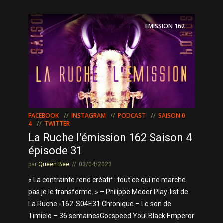
EMISSION
162
FACEBOOK
INSTAGRAM
PODCAST
SAISON 0
4
TWITTER
La Ruche l’émission 162 Saison 4
épisode 31
par
Queen Bee
03/04/2023
« La contrainte rend créatif : tout ce qui ne marche
pas je le transforme. » – Philippe Meder Play-list de
La Ruche -162-S04E31 Chronique – Le son de
Timielo – 36 semainesGodspeed You! Black Emperor