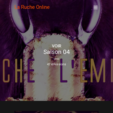
La Ruche Online
VOIR
Saison 04
47 émissions