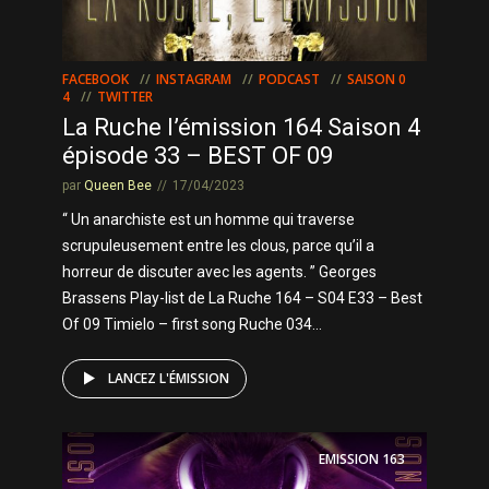
FACEBOOK
INSTAGRAM
PODCAST
SAISON 0
4
TWITTER
La Ruche l’émission 164 Saison 4
épisode 33 – BEST OF 09
par
Queen Bee
17/04/2023
“ Un anarchiste est un homme qui traverse
scrupuleusement entre les clous, parce qu’il a
horreur de discuter avec les agents. ” Georges
Brassens Play-list de La Ruche 164 – S04 E33 – Best
Of 09 Timielo – first song Ruche 034...
LANCEZ L'ÉMISSION
EMISSION
163